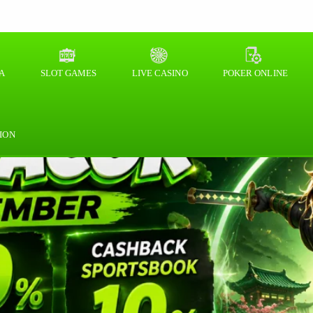
A
SLOT GAMES
LIVE CASINO
POKER ONLINE
ION