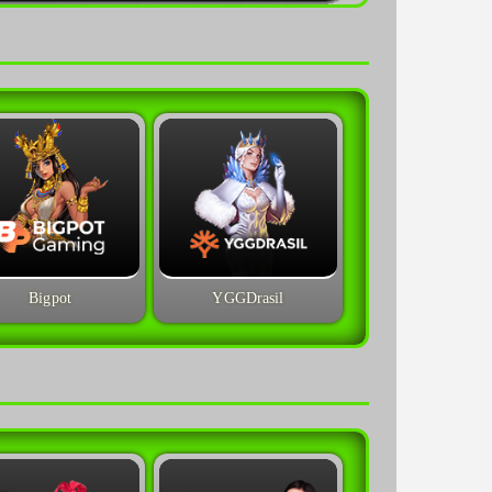
Bigpot
YGGDrasil