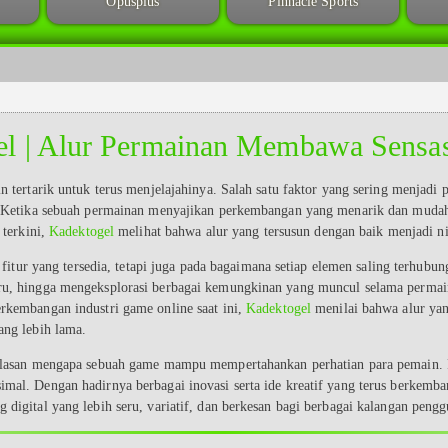
Opusplus
Pinnacle Sports
el | Alur Permainan Membawa Sensas
n tertarik untuk terus menjelajahinya. Salah satu faktor yang sering menjad
. Ketika sebuah permainan menyajikan perkembangan yang menarik dan mudah 
 terkini,
Kadektogel
melihat bahwa alur yang tersusun dengan baik menjadi ni
n fitur yang tersedia, tetapi juga pada bagaimana setiap elemen saling terhu
u, hingga mengeksplorasi berbagai kemungkinan yang muncul selama permain
rkembangan industri game online saat ini,
Kadektogel
menilai bahwa alur ya
ang lebih lama.
alasan mengapa sebuah game mampu mempertahankan perhatian para pemain. P
al. Dengan hadirnya berbagai inovasi serta ide kreatif yang terus berkemb
igital yang lebih seru, variatif, dan berkesan bagi berbagai kalangan pengg