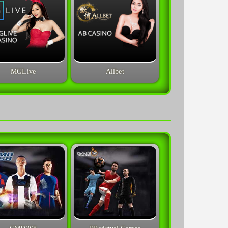
MGLive
Allbet