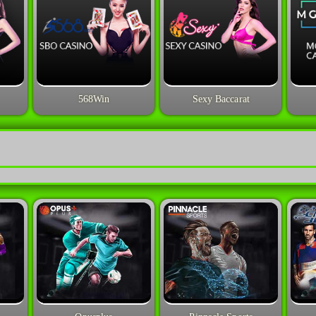
568Win
Sexy Baccarat