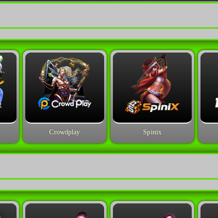
Crowdplay
Spinix