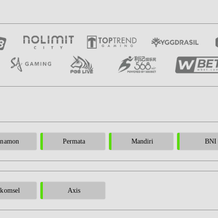
namon
Permata
Mandiri
BNI
lkomsel
Axis