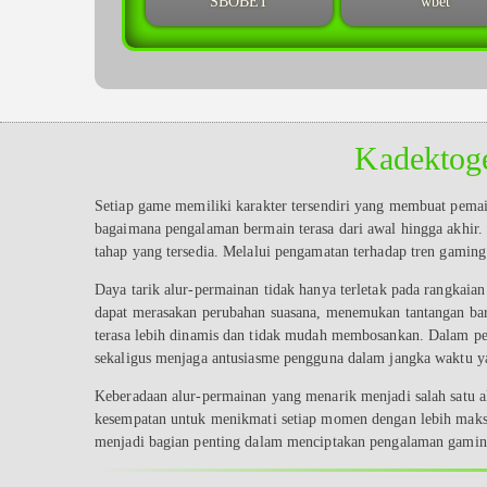
SBOBET
wbet
Kadektog
Setiap game memiliki karakter tersendiri yang membuat pemai
bagaimana pengalaman bermain terasa dari awal hingga akhir
tahap yang tersedia. Melalui pengamatan terhadap tren gaming
Daya tarik alur-permainan tidak hanya terletak pada rangkaia
dapat merasakan perubahan suasana, menemukan tantangan bar
terasa lebih dinamis dan tidak mudah membosankan. Dalam pe
sekaligus menjaga antusiasme pengguna dalam jangka waktu y
Keberadaan alur-permainan yang menarik menjadi salah satu 
kesempatan untuk menikmati setiap momen dengan lebih maksim
menjadi bagian penting dalam menciptakan pengalaman gaming d